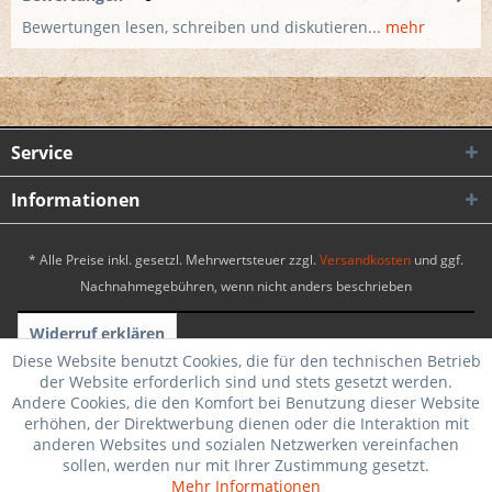
Bewertungen lesen, schreiben und diskutieren...
mehr
Service
Informationen
* Alle Preise inkl. gesetzl. Mehrwertsteuer zzgl.
Versandkosten
und ggf.
Nachnahmegebühren, wenn nicht anders beschrieben
Widerruf erklären
Diese Website benutzt Cookies, die für den technischen Betrieb
Realisiert mit Shopware
|
Theme by WebSelect
der Website erforderlich sind und stets gesetzt werden.
Andere Cookies, die den Komfort bei Benutzung dieser Website
erhöhen, der Direktwerbung dienen oder die Interaktion mit
anderen Websites und sozialen Netzwerken vereinfachen
sollen, werden nur mit Ihrer Zustimmung gesetzt.
Mehr Informationen