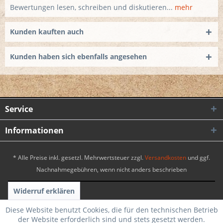
Bewertungen lesen, schreiben und diskutieren...
mehr
Kunden kauften auch
Kunden haben sich ebenfalls angesehen
Service
Informationen
* Alle Preise inkl. gesetzl. Mehrwertsteuer zzgl.
Versandkosten
und ggf.
Nachnahmegebühren, wenn nicht anders beschrieben
Widerruf erklären
Realisiert mit Shopware
|
Theme by WebSelect
Diese Website benutzt Cookies, die für den technischen Betrieb
der Website erforderlich sind und stets gesetzt werden.