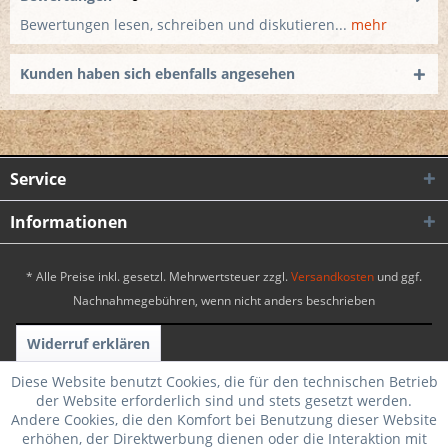
Bewertungen lesen, schreiben und diskutieren...
mehr
Kunden haben sich ebenfalls angesehen
Service
Informationen
* Alle Preise inkl. gesetzl. Mehrwertsteuer zzgl.
Versandkosten
und ggf.
Nachnahmegebühren, wenn nicht anders beschrieben
Widerruf erklären
Realisiert mit Shopware
|
Theme by WebSelect
Diese Website benutzt Cookies, die für den technischen Betrieb
der Website erforderlich sind und stets gesetzt werden.
Andere Cookies, die den Komfort bei Benutzung dieser Website
erhöhen, der Direktwerbung dienen oder die Interaktion mit