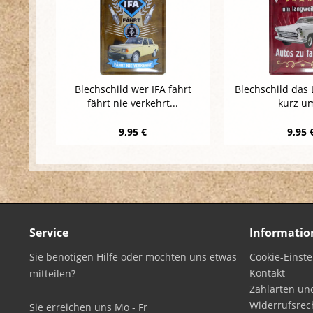
Blechschild wer IFA fahrt
Blechschild das 
fährt nie verkehrt...
kurz um
9,95 €
9,95 
Service
Informatio
Sie benötigen Hilfe oder möchten uns etwas
Cookie-Einst
Kontakt
mitteilen?
Zahlarten un
Widerrufsrec
Sie erreichen uns Mo - Fr