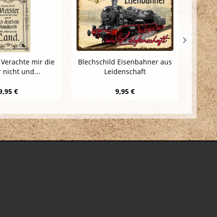
 Verachte mir die
Blechschild Eisenbahner aus
Blec
 nicht und...
Leidenschaft
9,95 €
9,95 €