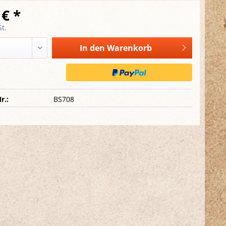
 € *
t.
In den
Warenkorb
r.:
BS708