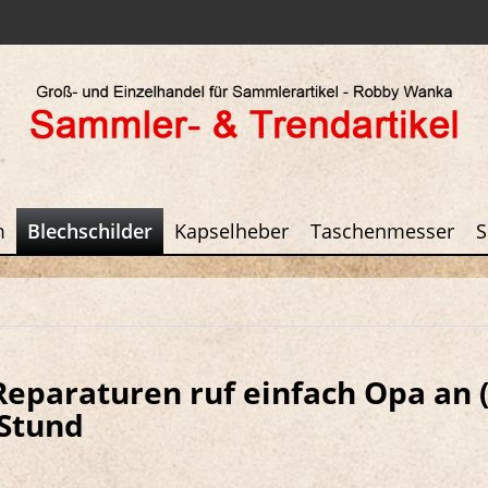
m
Blechschilder
Kapselheber
Taschenmesser
S
 Reparaturen ruf einfach Opa an
 Stund