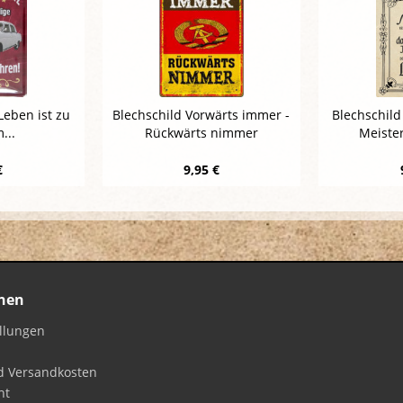
Leben ist zu
Blechschild Vorwärts immer -
Blechschild
...
Rückwärts nimmer
Meister
€
9,95 €
nen
ellungen
d Versandkosten
ht