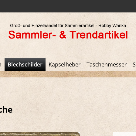
m
Blechschilder
Kapselheber
Taschenmesser
S
che