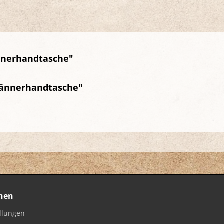
nnerhandtasche"
Männerhandtasche"
nen
ellungen