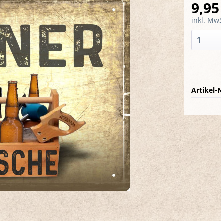
9,95
inkl. MwS
Artikel-N