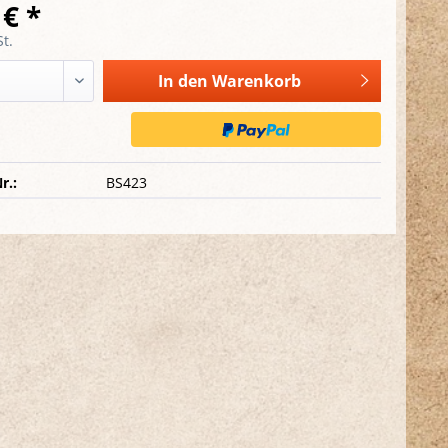
 € *
t.
In den
Warenkorb
r.:
BS423