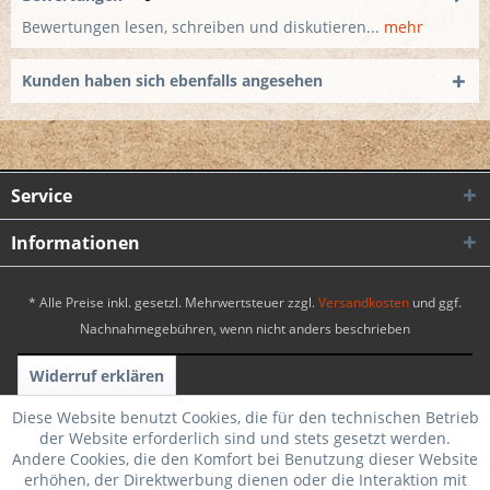
Bewertungen lesen, schreiben und diskutieren...
mehr
Kunden haben sich ebenfalls angesehen
Service
Informationen
* Alle Preise inkl. gesetzl. Mehrwertsteuer zzgl.
Versandkosten
und ggf.
Nachnahmegebühren, wenn nicht anders beschrieben
Widerruf erklären
Realisiert mit Shopware
|
Theme by WebSelect
Diese Website benutzt Cookies, die für den technischen Betrieb
der Website erforderlich sind und stets gesetzt werden.
Andere Cookies, die den Komfort bei Benutzung dieser Website
erhöhen, der Direktwerbung dienen oder die Interaktion mit