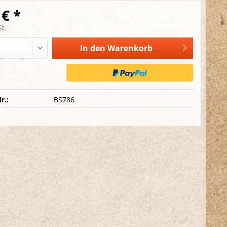
 € *
t.
In den
Warenkorb
r.:
BS786