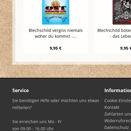
Blechschild vergiss niemals
Blechschild böse
woher du kommst -...
- das Leben
9,95 €
9,95 
Service
Informatio
Sie benötigen Hilfe oder möchten uns etwas
Cookie-Einst
Kontakt
mitteilen?
Zahlarten un
Widerrufsrec
Sie erreichen uns Mo - Fr
Datenschutz
von 09.00 - 16.00 Uhr