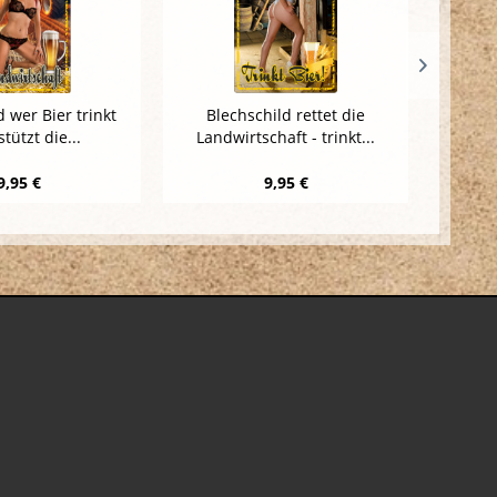
d wer Bier trinkt
Blechschild rettet die
Blechsc
tützt die...
Landwirtschaft - trinkt...
9,95 €
9,95 €