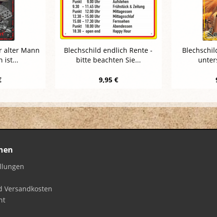
r alter Mann
Blechschild endlich Rente -
Blechschil
 ist...
bitte beachten Sie...
unters
€
9,95 €
nen
ellungen
d Versandkosten
ht