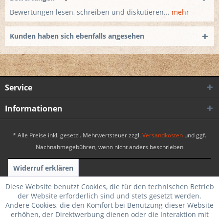
Bewertungen lesen, schreiben und diskutieren...
mehr
Kunden haben sich ebenfalls angesehen
Service
Informationen
* Alle Preise inkl. gesetzl. Mehrwertsteuer zzgl.
Versandkosten
und ggf.
Nachnahmegebühren, wenn nicht anders beschrieben
Widerruf erklären
Realisiert mit Shopware
|
Theme by WebSelect
Diese Website benutzt Cookies, die für den technischen Betrieb
der Website erforderlich sind und stets gesetzt werden.
Andere Cookies, die den Komfort bei Benutzung dieser Website
erhöhen, der Direktwerbung dienen oder die Interaktion mit