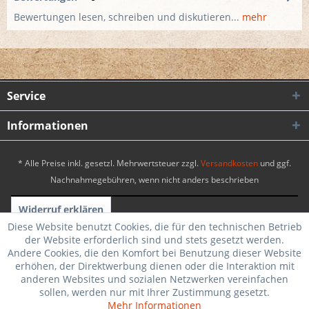
Bewertungen lesen, schreiben und diskutieren...
mehr
Service
Informationen
* Alle Preise inkl. gesetzl. Mehrwertsteuer zzgl.
Versandkosten
und ggf.
Nachnahmegebühren, wenn nicht anders beschrieben
Widerruf erklären
Diese Website benutzt Cookies, die für den technischen Betrieb
Realisiert mit Shopware
|
Theme by WebSelect
der Website erforderlich sind und stets gesetzt werden.
Andere Cookies, die den Komfort bei Benutzung dieser Website
erhöhen, der Direktwerbung dienen oder die Interaktion mit
anderen Websites und sozialen Netzwerken vereinfachen
sollen, werden nur mit Ihrer Zustimmung gesetzt.
Mehr Informationen