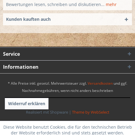
Bewertungen lesen, schreiben und diskutieren...
mehr
Kunden kauften auch
Service
Informationen
* Alle Preise inkl. gesetzl. Mehrwertsteuer zzgl.
Versandkosten
und ggf.
Nachnahmegebühren, wenn nicht anders beschrieben
Widerruf erklären
Realisiert mit Shopware
|
Theme by WebSelect
Diese Website benutzt Cookies, die für den technischen Betrieb
der Website erforderlich sind und stets gesetzt werden.