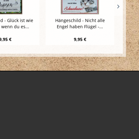
d - Glück ist wie
Hängeschild - Nicht alle
B
 wenn du es...
Engel haben Flügel -...
9,95 €
9,95 €