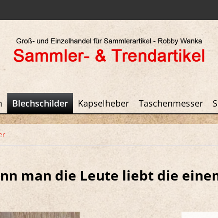
m
Blechschilder
Kapselheber
Taschenmesser
S
er
wenn man die Leute liebt die ein