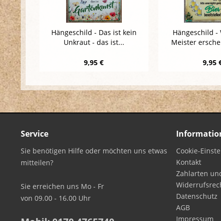
Hängeschild - Das ist kein
Hängeschild -
Unkraut - das ist...
Meister erschein
9,95 €
9,95 
Service
Informatio
Sie benötigen Hilfe oder möchten uns etwas
Cookie-Einst
Kontakt
mitteilen?
Zahlarten un
Widerrufsrec
Sie erreichen uns Mo - Fr
Datenschutz
von 09.00 - 16.00 Uhr
AGB
Impressum