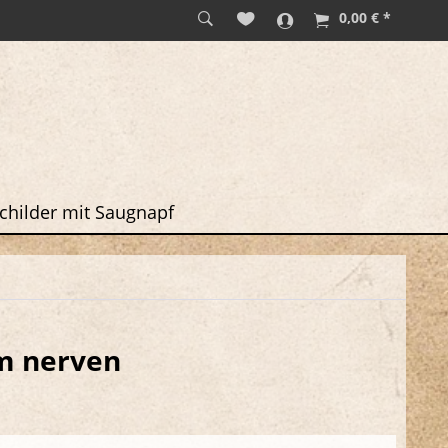
0,00 € *
childer mit Saugnapf
em nerven