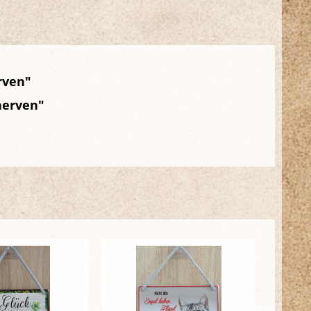
rven"
nerven"