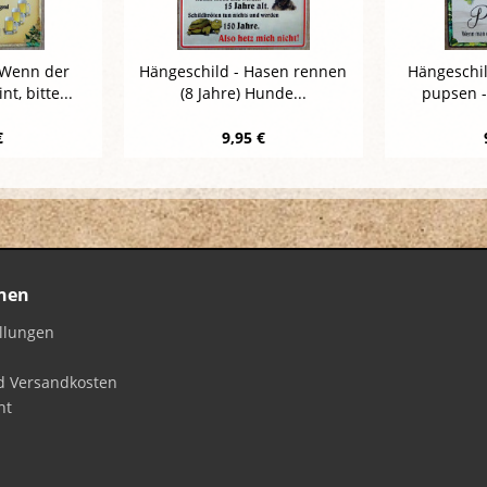
 Wenn der
Hängeschild - Hasen rennen
Hängeschil
t, bitte...
(8 Jahre) Hunde...
pupsen -
€
9,95 €
nen
ellungen
d Versandkosten
ht