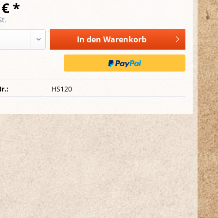
 € *
t.
In den
Warenkorb
r.:
HS120