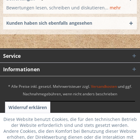
Bewertungen lesen, schreiben und diskutieren...
mehr
Kunden haben sich ebenfalls angesehen
Service
Informationen
* Alle Preise inkl. gesetzl. Mehrwertsteuer zzgl.
Versandkosten
und ggf.
Nachnahmegebühren, wenn nicht anders beschrieben
Widerruf erklären
Realisiert mit Shopware
|
Theme by WebSelect
Diese Website benutzt Cookies, die für den technischen Betrieb
der Website erforderlich sind und stets gesetzt werden.
Andere Cookies, die den Komfort bei Benutzung dieser Website
erhöhen, der Direktwerbung dienen oder die Interaktion mit