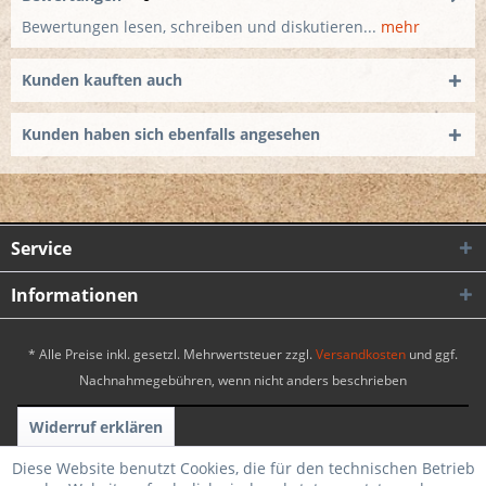
Bewertungen lesen, schreiben und diskutieren...
mehr
Kunden kauften auch
Kunden haben sich ebenfalls angesehen
Service
Informationen
* Alle Preise inkl. gesetzl. Mehrwertsteuer zzgl.
Versandkosten
und ggf.
Nachnahmegebühren, wenn nicht anders beschrieben
Widerruf erklären
Realisiert mit Shopware
|
Theme by WebSelect
Diese Website benutzt Cookies, die für den technischen Betrieb