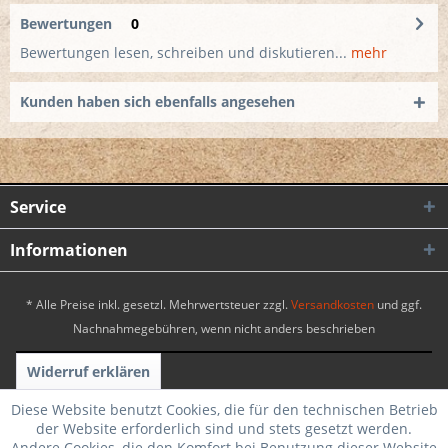
Bewertungen
0
Bewertungen lesen, schreiben und diskutieren...
mehr
Kunden haben sich ebenfalls angesehen
Service
Informationen
* Alle Preise inkl. gesetzl. Mehrwertsteuer zzgl.
Versandkosten
und ggf.
Nachnahmegebühren, wenn nicht anders beschrieben
Widerruf erklären
Realisiert mit Shopware
|
Theme by WebSelect
Diese Website benutzt Cookies, die für den technischen Betrieb
der Website erforderlich sind und stets gesetzt werden.
Andere Cookies, die den Komfort bei Benutzung dieser Website