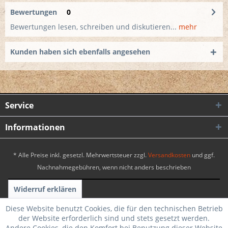
Bewertungen
0
Bewertungen lesen, schreiben und diskutieren...
mehr
Kunden haben sich ebenfalls angesehen
Service
Informationen
* Alle Preise inkl. gesetzl. Mehrwertsteuer zzgl.
Versandkosten
und ggf.
Nachnahmegebühren, wenn nicht anders beschrieben
Widerruf erklären
Realisiert mit Shopware
|
Theme by WebSelect
Diese Website benutzt Cookies, die für den technischen Betrieb
der Website erforderlich sind und stets gesetzt werden.
Andere Cookies, die den Komfort bei Benutzung dieser Website