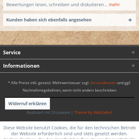
Bewertungen lesen, schreiben und diskutieren...
mehr
Kunden haben sich ebenfalls angesehen
Service
Informationen
* Alle Preise inkl. gesetzl. Mehrwertsteuer zzgl.
Versandkosten
und ggf.
Nachnahmegebühren, wenn nicht anders beschrieben
Widerruf erklären
Realisiert mit Shopware
|
Theme by WebSelect
Diese Website benutzt Cookies, die für den technischen Betrieb
der Website erforderlich sind und stets gesetzt werden.