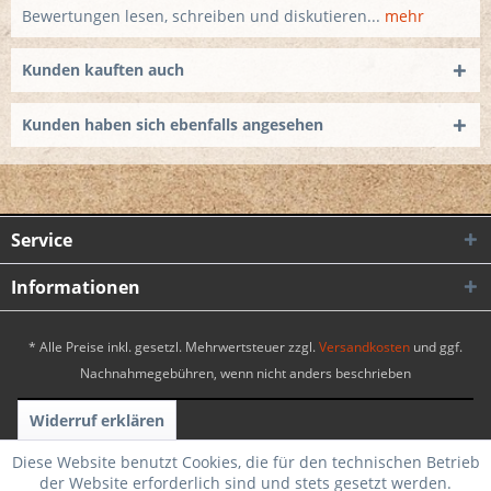
Bewertungen lesen, schreiben und diskutieren...
mehr
Kunden kauften auch
Kunden haben sich ebenfalls angesehen
Service
Informationen
* Alle Preise inkl. gesetzl. Mehrwertsteuer zzgl.
Versandkosten
und ggf.
Nachnahmegebühren, wenn nicht anders beschrieben
Widerruf erklären
Realisiert mit Shopware
|
Theme by WebSelect
Diese Website benutzt Cookies, die für den technischen Betrieb
der Website erforderlich sind und stets gesetzt werden.