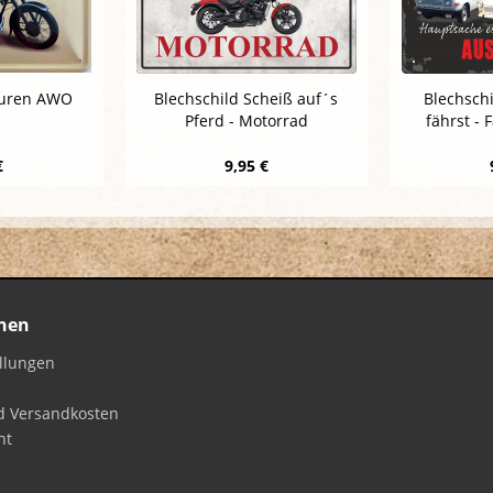
ouren AWO
Blechschild Scheiß auf´s
Blechschi
Pferd - Motorrad
fährst - 
€
9,95 €
nen
ellungen
d Versandkosten
ht