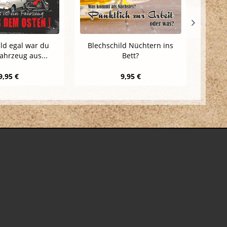
ld egal war du
Blechschild Nüchtern ins
Blechs
Fahrzeug aus...
Bett?
9,95 €
9,95 €