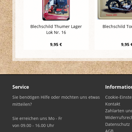
Blechschild Thumer Lager
Blechschild T
Lok Nr. 16
9,95 €
9,95 
Service
Informatio
Sie benötigen Hilfe oder möchten uns etwas
Cookie-Einst
Kontakt
mitteilen?
Zahlarten un
Widerrufsrec
Sie erreichen uns Mo - Fr
Datenschutz
von 09.00 - 16.00 Uhr
AGB