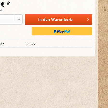
 € *
t.
In den
Warenkorb
r.:
BS377