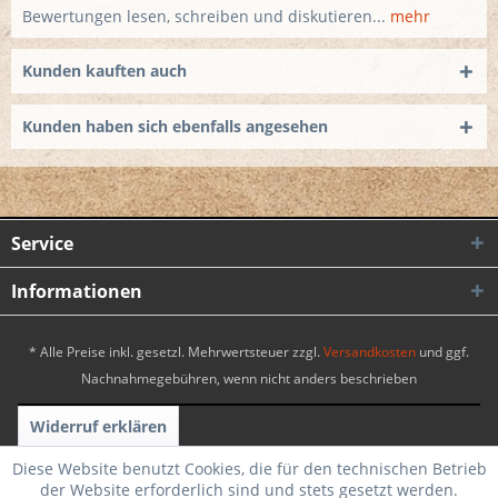
Bewertungen lesen, schreiben und diskutieren...
mehr
Kunden kauften auch
Kunden haben sich ebenfalls angesehen
Service
Informationen
* Alle Preise inkl. gesetzl. Mehrwertsteuer zzgl.
Versandkosten
und ggf.
Nachnahmegebühren, wenn nicht anders beschrieben
Widerruf erklären
Realisiert mit Shopware
|
Theme by WebSelect
Diese Website benutzt Cookies, die für den technischen Betrieb
der Website erforderlich sind und stets gesetzt werden.