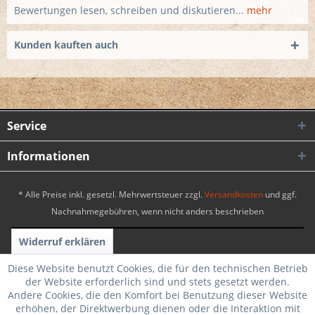
Bewertungen lesen, schreiben und diskutieren...
mehr
Kunden kauften auch
Service
Informationen
* Alle Preise inkl. gesetzl. Mehrwertsteuer zzgl.
Versandkosten
und ggf.
Nachnahmegebühren, wenn nicht anders beschrieben
Widerruf erklären
Realisiert mit Shopware
|
Theme by WebSelect
Diese Website benutzt Cookies, die für den technischen Betrieb
der Website erforderlich sind und stets gesetzt werden.
Andere Cookies, die den Komfort bei Benutzung dieser Website
erhöhen, der Direktwerbung dienen oder die Interaktion mit