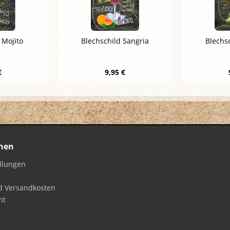
 Mojito
Blechschild Sangria
Blechsc
€
9,95 €
nen
ellungen
d Versandkosten
ht