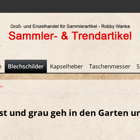
m
Blechschilder
Kapselheber
Taschenmesser
S
er
rist und grau geh in den Garten 