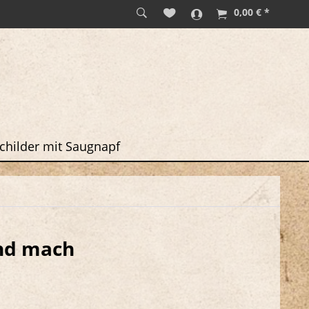
0,00 € *
childer mit Saugnapf
und mach