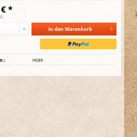
 € *
t.
In den
Warenkorb
r.:
HS89