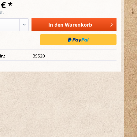
 € *
t.
In den
Warenkorb
r.:
BS520