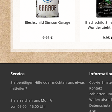
Blechschild Simson Garage
Blechschild Sim
Wunder zieht 
9,95 €
9,95 
Service
Informatio
Sie benötigen Hilfe oder möchten uns etwas
Cookie-Einst
Kontakt
mitteilen?
Zahlarten un
Widerrufsrec
Sie erreichen uns Mo - Fr
Datenschutz
von 09.00 - 16.00 Uhr
AGB