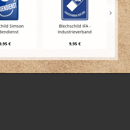
child Simson
Blechschild IFA -
Blechsc
dendienst
Industrieverband
Fahrzeugbau...
9,95 €
9,95 €