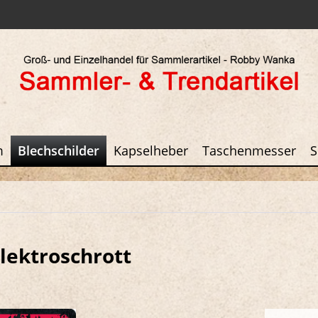
m
Blechschilder
Kapselheber
Taschenmesser
S
lektroschrott