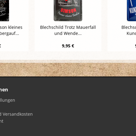
son kleines
Blechschild Trotz Mauerfall
Blechs
bergauf...
und Wende...
Kun
€
9,95 €
nen
ellungen
d Versandkosten
ht