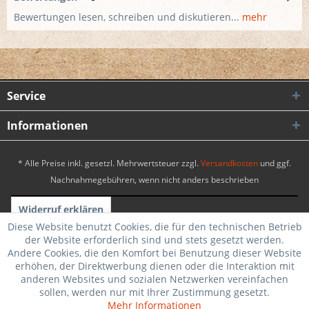
Bewertungen lesen, schreiben und diskutieren...
mehr
Service
Informationen
* Alle Preise inkl. gesetzl. Mehrwertsteuer zzgl.
Versandkosten
und ggf.
Nachnahmegebühren, wenn nicht anders beschrieben
Widerruf erklären
Diese Website benutzt Cookies, die für den technischen Betrieb
Realisiert mit Shopware
|
Theme by WebSelect
der Website erforderlich sind und stets gesetzt werden.
Andere Cookies, die den Komfort bei Benutzung dieser Website
erhöhen, der Direktwerbung dienen oder die Interaktion mit
anderen Websites und sozialen Netzwerken vereinfachen
sollen, werden nur mit Ihrer Zustimmung gesetzt.
Mehr Informationen