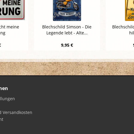
icht meine
Blechschild Simson - Die
Blechschil
ung
Legende lebt - Alte...
hi
€
9,95 €
nen
ellungen
d Versandkosten
ht