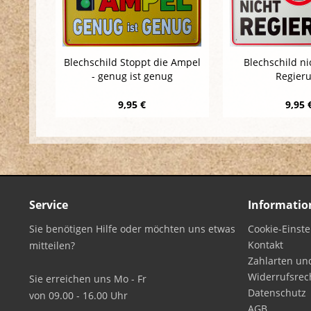
Blechschild Stoppt die Ampel
Blechschild n
- genug ist genug
Regier
9,95 €
9,95 
Service
Informatio
Sie benötigen Hilfe oder möchten uns etwas
Cookie-Einst
Kontakt
mitteilen?
Zahlarten un
Widerrufsrec
Sie erreichen uns Mo - Fr
Datenschutz
von 09.00 - 16.00 Uhr
AGB