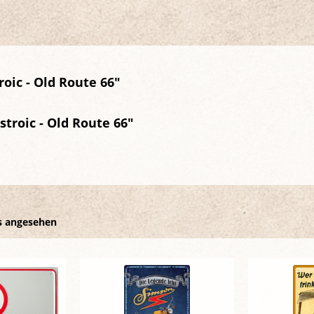
oic - Old Route 66"
troic - Old Route 66"
s angesehen