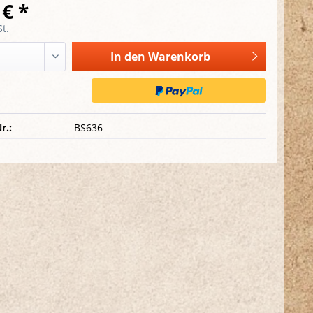
 € *
t.
In den
Warenkorb
r.:
BS636