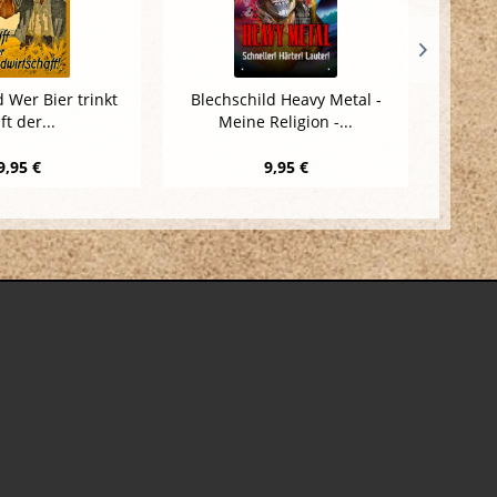
d Wer Bier trinkt
Blechschild Heavy Metal -
Blechs
lft der...
Meine Religion -...
9,95 €
9,95 €