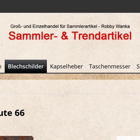
m
Blechschilder
Kapselheber
Taschenmesser
S
ute 66