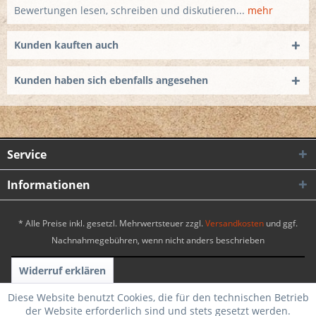
Bewertungen lesen, schreiben und diskutieren...
mehr
Kunden kauften auch
Kunden haben sich ebenfalls angesehen
Service
Informationen
* Alle Preise inkl. gesetzl. Mehrwertsteuer zzgl.
Versandkosten
und ggf.
Nachnahmegebühren, wenn nicht anders beschrieben
Widerruf erklären
Realisiert mit Shopware
|
Theme by WebSelect
Diese Website benutzt Cookies, die für den technischen Betrieb
der Website erforderlich sind und stets gesetzt werden.