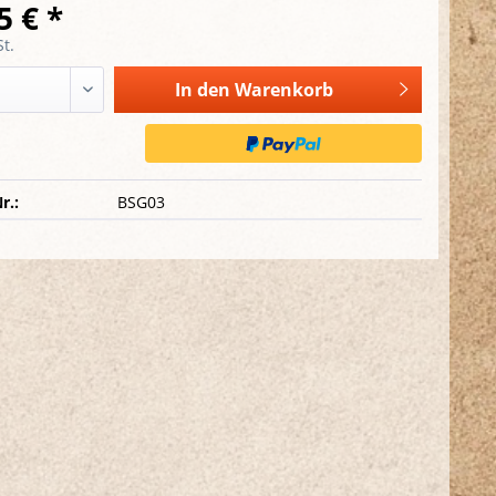
5 € *
t.
In den
Warenkorb
r.:
BSG03