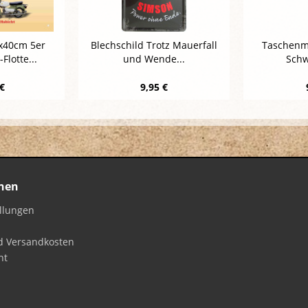
0x40cm 5er
Blechschild Trotz Mauerfall
Taschenm
Flotte...
und Wende...
Schw
 €
9,95 €
nen
ellungen
d Versandkosten
ht