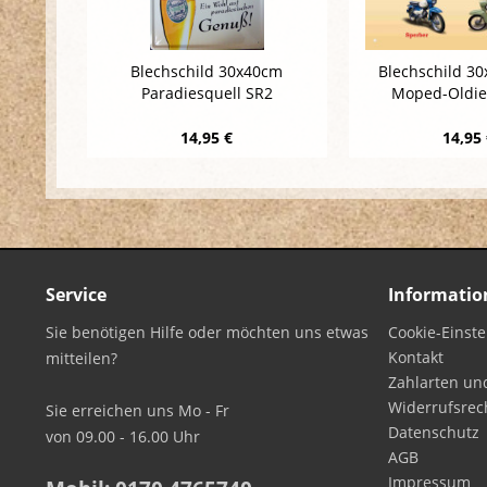
Blechschild 30x40cm
Blechschild 3
Paradiesquell SR2
Moped-Oldie-
14,95 €
14,95
Service
Informatio
Sie benötigen Hilfe oder möchten uns etwas
Cookie-Einst
Kontakt
mitteilen?
Zahlarten un
Widerrufsrec
Sie erreichen uns Mo - Fr
Datenschutz
von 09.00 - 16.00 Uhr
AGB
Impressum