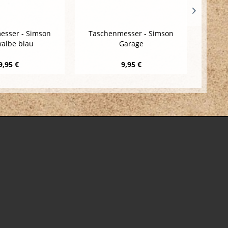
esser - Simson
Taschenmesser - Simson
Blec
albe blau
Garage
Motor
9,95 €
9,95 €