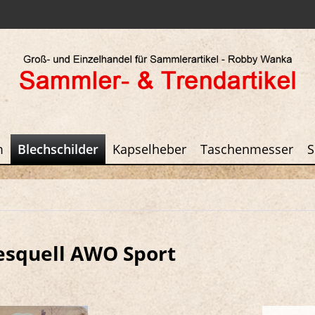
m
Blechschilder
Kapselheber
Taschenmesser
S
esquell AWO Sport