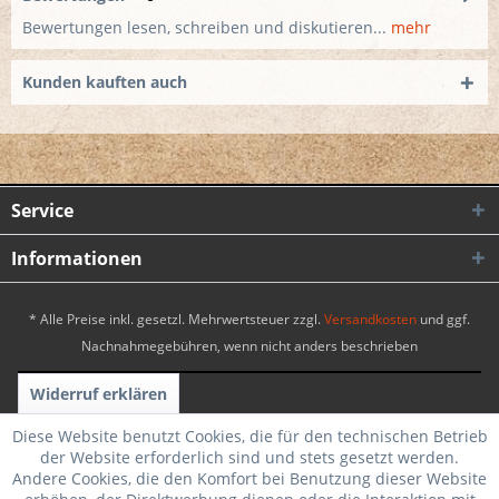
Bewertungen lesen, schreiben und diskutieren...
mehr
Kunden kauften auch
Service
Informationen
* Alle Preise inkl. gesetzl. Mehrwertsteuer zzgl.
Versandkosten
und ggf.
Nachnahmegebühren, wenn nicht anders beschrieben
Widerruf erklären
Realisiert mit Shopware
|
Theme by WebSelect
Diese Website benutzt Cookies, die für den technischen Betrieb
der Website erforderlich sind und stets gesetzt werden.
Andere Cookies, die den Komfort bei Benutzung dieser Website