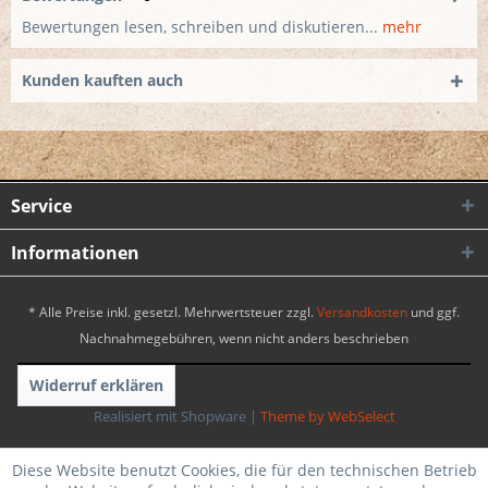
Bewertungen lesen, schreiben und diskutieren...
mehr
Kunden kauften auch
Service
Informationen
* Alle Preise inkl. gesetzl. Mehrwertsteuer zzgl.
Versandkosten
und ggf.
Nachnahmegebühren, wenn nicht anders beschrieben
Widerruf erklären
Realisiert mit Shopware
|
Theme by WebSelect
Diese Website benutzt Cookies, die für den technischen Betrieb