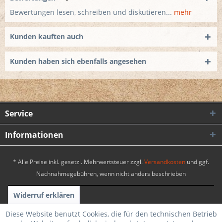
Bewertungen lesen, schreiben und diskutieren...
mehr
Kunden kauften auch
Kunden haben sich ebenfalls angesehen
Service
Informationen
* Alle Preise inkl. gesetzl. Mehrwertsteuer zzgl.
Versandkosten
und ggf.
Nachnahmegebühren, wenn nicht anders beschrieben
Widerruf erklären
Realisiert mit Shopware
|
Theme by WebSelect
Diese Website benutzt Cookies, die für den technischen Betrieb